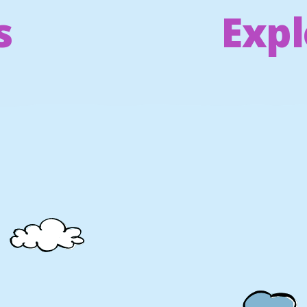
s
Expl