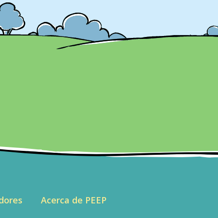
dores
Acerca de PEEP