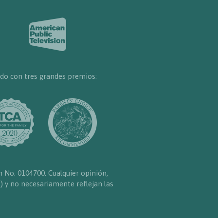
do con tres grandes premios:
n No. 0104700. Cualquier opinión,
) y no necesariamente reflejan las